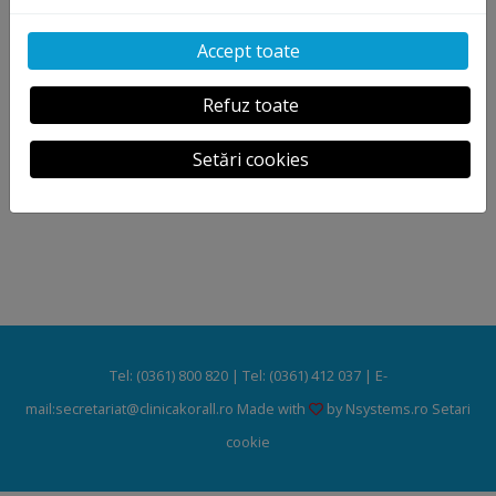
Accept toate
Refuz toate
Setări cookies
Tel: (0361) 800 820 | Tel: (0361) 412 037 | E-
mail:secretariat@clinicakorall.ro Made with
by
Nsystems.ro
Setari
cookie