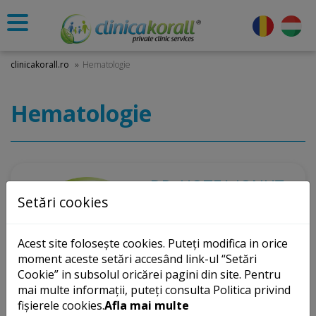
clinicakorall.ro
»
Hematologie
Hematologie
DR. HOTEA IONUȚ
Setări cookies
- SATU MARE
medic specialist
Acest site folosește cookies. Puteți modifica in orice
hematolog
moment aceste setări accesând link-ul “Setări
Cookie” in subsolul oricărei pagini din site. Pentru
Tovább
mai multe informații, puteți consulta Politica privind
fișierele cookies.
Afla mai multe